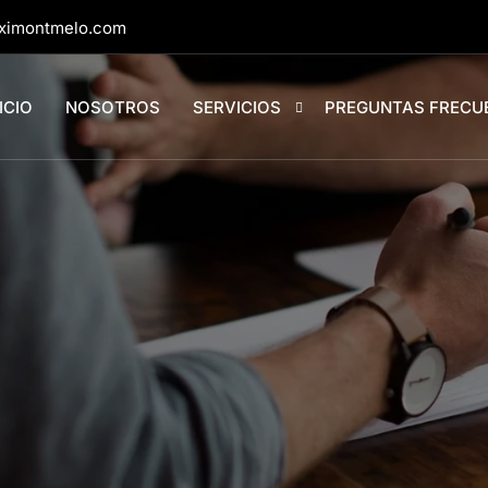
aximontmelo.com
ICIO
NOSOTROS
SERVICIOS
PREGUNTAS FRECU
Taxi Montmeló
Taxi Montornes del Valles
Taxi Vilanova del Valles
Taxi Vallromanes
Taxi Lliça d’Amunt
Taxi Parets del Valles
Taxi Mollet del Valles