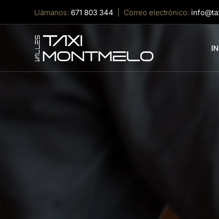
Llámanos
:
671 803 344
| Correo electrónico:
info@t
IN