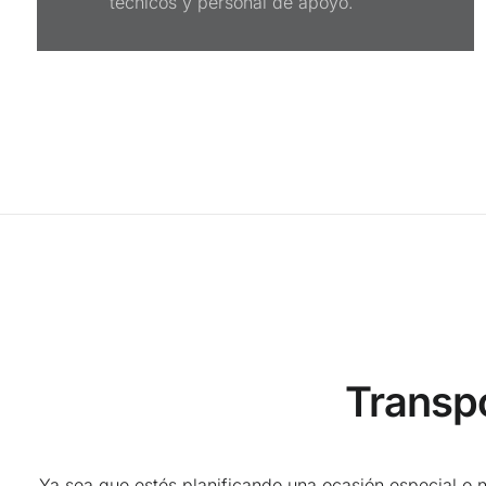
técnicos y personal de apoyo.
Transpo
Ya sea que estés planificando una ocasión especial o 