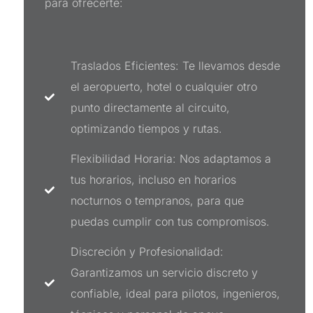
para ofrecerte:
Traslados Eficientes: Te llevamos desde
el aeropuerto, hotel o cualquier otro
punto directamente al circuito,
optimizando tiempos y rutas.
Flexibilidad Horaria: Nos adaptamos a
tus horarios, incluso en horarios
nocturnos o tempranos, para que
puedas cumplir con tus compromisos.
Discreción y Profesionalidad:
Garantizamos un servicio discreto y
confiable, ideal para pilotos, ingenieros,