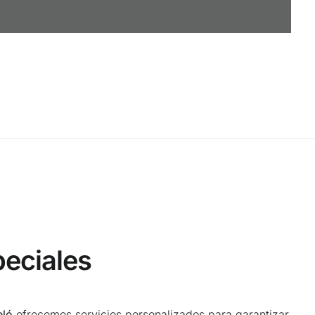
peciales
eló
ofrecemos servicios personalizados para garantizar