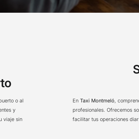
Taxi Santa Perpetua de Mogoda
Taxi La Llagosta
Taxi Caldes de Montbui
Taxi Granollers
Taxi Cardedeu
Taxi La Roca del Valles
S
Taxi Les Franqueses del Valles
Taxi Parets del Valles
to
uerto o al
En
Taxi Montmeló
, compren
entes y
profesionales. Ofrecemos so
 viaje sin
facilitar tus operaciones diar